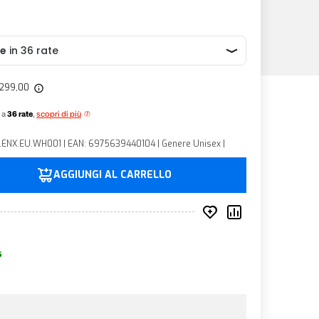
1.299,00
 a
36 rate
,
scopri di più
 1.ENX.EU.WH001 | EAN: 6975639440104 | Genere Unisex |
AGGIUNGI AL CARRELLO
Inserisci nei prefer
Compara prod
s