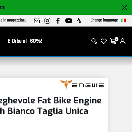
ora
Change language
ce in magazzino.
E-Bike al -60%!
0
ghevole Fat Bike Engine
h Bianco Taglia Unica