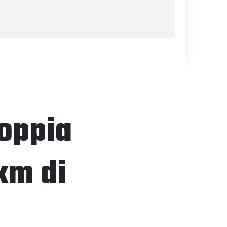
doppia
km di