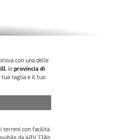
 prova con una delle
ill
, in
provincia di
tua taglia e il tuo
erreni con facilità.
ovibile da 48V 13Ah,