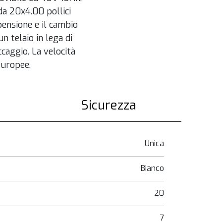
da 20x4.00 pollici
pensione e il cambio
n telaio in lega di
caggio. La velocità
europee.
Sicurezza
Unica
Bianco
20
7