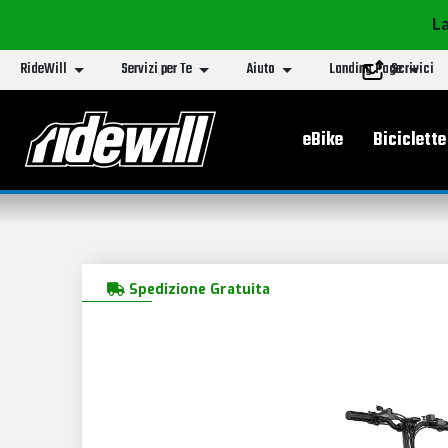
La
RideWill
Servizi per Te
Aiuto
Landing Page
Scrivici
Menu principa
eBike
Biciclette
Spedizione Gratuita