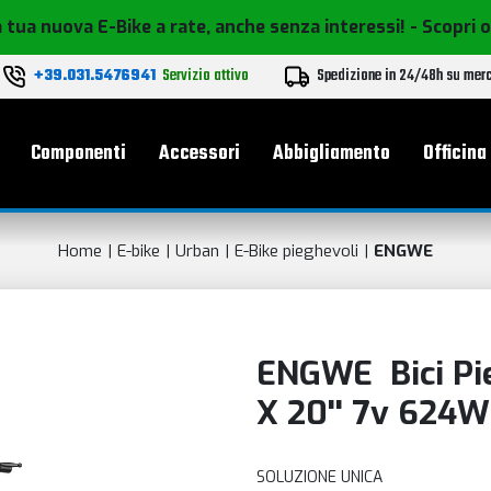
 tua nuova E-Bike a rate, anche senza interessi!
- Scopri 
+39.031.5476941
Servizio attivo
Spedizione in 24/48h su mer
le
Componenti
Accessori
Abbigliamento
Officina
Home
E-bike
Urban
E-Bike pieghevoli
ENGWE
ENGWE Bici Pie
X 20'' 7v 624W
SOLUZIONE UNICA