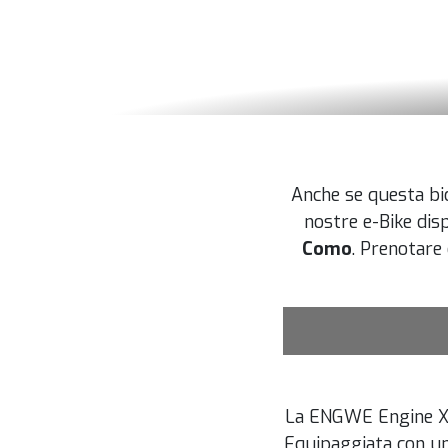
Anche se questa bic
nostre e-Bike dis
Como
. Prenotare 
La ENGWE Engine X è
Equipaggiata con un