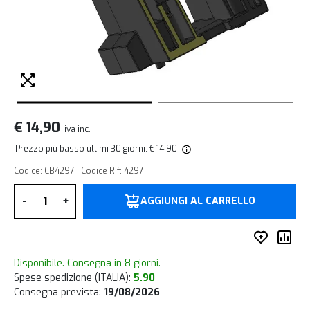
€ 14,90
iva inc.
Prezzo più basso ultimi 30 giorni: € 14,90
Codice: CB4297 | Codice Rif: 4297 |
Quantità
-
+
AGGIUNGI AL CARRELLO
Inserisc
Co
Disponibile. Consegna in 8 giorni.
Spese spedizione (ITALIA):
5.90
Consegna prevista:
19/08/2026