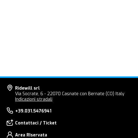
Ridewill srl
Via Socrate, 6 - 22070 Casnate con Bernate (CO) Italy
Indicazioni stradali
+39.031.5476941
Contattaci / Ticket
Area RIservata