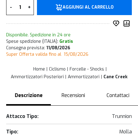
Quantità
-
+
AGGIUNGI AL CARRELLO
Inserisc
Co
Disponibile. Spedizione in 24 ore
Spese spedizione (ITALIA):
Gratis
Consegna prevista:
11/08/2026
Super Offerta valida fino al 15/08/2026
Home
Ciclismo
Forcelle - Shocks
Ammortizzatori Posteriori
Ammortizzatori
Cane Creek
Descrizione
Recensioni
Contattaci
Attacco Tipo:
Trunnion
Tipo:
Molla