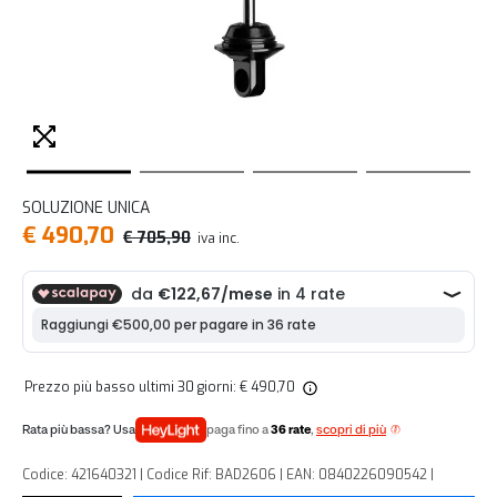
SOLUZIONE UNICA
€ 490,70
€ 705,90
iva inc.
Prezzo più basso ultimi 30 giorni: € 490,70
paga fino a
36 rate
,
scopri di più
Codice: 421640321 | Codice Rif: BAD2606 | EAN: 0840226090542 |