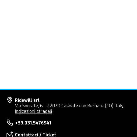
Ridewill srl
Via Socrate, 6 - 22070 Casnate con Bernate (CO) Italy
Indicazioni stradali
+39.031.5476941
Contattaci / Ticket