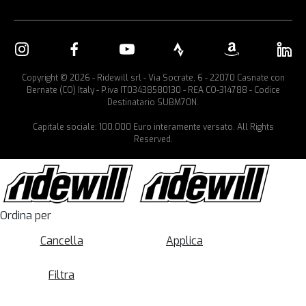
Copyright © 2026 - Ridewill srl - Via Socrate, 6 - 22070 Casnate con
Bernate (CO) Italy - P.iva IT03438580130 - REA CO-314788 - Codice
Destinatario SUBM70N.
Capitale sociale: 100.000 Euro interamente versato. All Rights
Reserved.
Ordina per
Cancella
Applica
Filtra