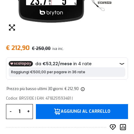
€ 212,90
€ 250,00
iva inc.
Prezzo più basso ultimi 30 giorni: € 212,90
Codice: BRS510E | EAN: 4718251593481 |
Quantità
-
+
AGGIUNGI AL CARRELLO
Inserisc
Co