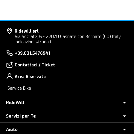
Ridewill srl
Via Socrate, 6 - 22070 Casnate con Bernate (CO) Italy
Indicazioni stradali
+39.031.5476941
Contattaci / Ticket
Area RIservata
Service Bike
RideWill
Servizi per Te
Chi Siamo
Dove siamo
Aiuto
Assicurazione furto E-Bike