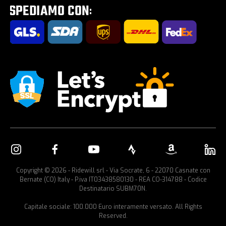
Portabici per auto
Copyright © 2026 - Ridewill srl - Via Socrate, 6 - 22070 Casnate con
Bernate (CO) Italy - P.iva IT03438580130 - REA CO-314788 - Codice
Destinatario SUBM70N.
Capitale sociale: 100.000 Euro interamente versato. All Rights
Reserved.