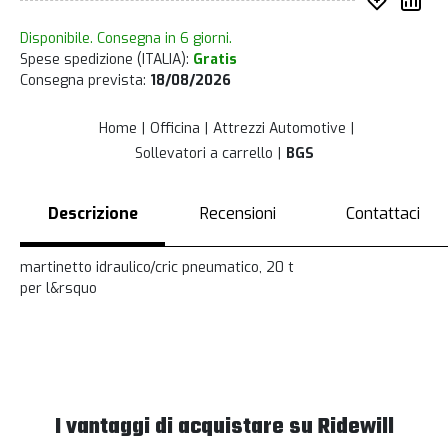
Inserisc
Co
Disponibile. Consegna in 6 giorni.
Spese spedizione (ITALIA):
Gratis
Consegna prevista:
18/08/2026
Home
Officina
Attrezzi Automotive
Sollevatori a carrello
BGS
Descrizione
Recensioni
Contattaci
martinetto idraulico/cric pneumatico, 20 t
per l&rsquo
I vantaggi di acquistare su Ridewill