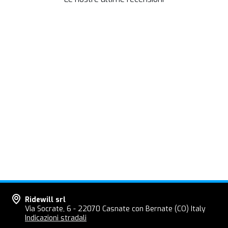
Ridewill srl
Via Socrate, 6 - 22070 Casnate con Bernate (CO) Italy
Indicazioni stradali