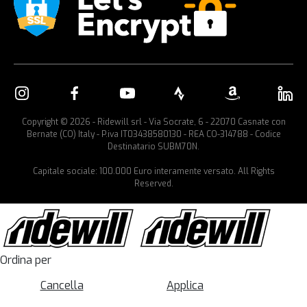
Copyright © 2026 - Ridewill srl - Via Socrate, 6 - 22070 Casnate con
Bernate (CO) Italy - P.iva IT03438580130 - REA CO-314788 - Codice
Destinatario SUBM70N.
Capitale sociale: 100.000 Euro interamente versato. All Rights
Reserved.
Ordina per
Cancella
Applica