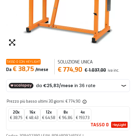
SOLUZIONE UNICA
TASSO 0 CON HEYLIGHT
€ 38,75
€ 774,90
Da
/mese
€ 1.037,00
iva inc.
Prezzo più basso ultimi 30 giorni: € 774,90
20x
16x
12x
8x
4x
€ 38,75
€ 48,43
€ 64,58
€ 96,86
€ 193,73
TASSO 0