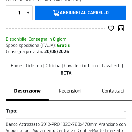
Codice: 309402390 | EAN: 8054809249766 |
Quantità
-
+
AGGIUNGI AL CARRELLO
Inserisc
Co
Disponibile. Consegna in 8 giorni.
Spese spedizione (ITALIA):
Gratis
Consegna prevista:
20/08/2026
Home
Ciclismo
Officina
Cavalletti officina
Cavalletti
BETA
Descrizione
Recensioni
Contattaci
Tipo:
-
Banco Attrezzato 3912-PRO 1020x780x470mm Arancione con
Supporto per Mo vimento Centrale e Centra-Ruote Integrato