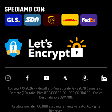
Tour E-Bike Desartica x Ridewill
Portabici per auto
Copyright © 2026 - Ridewill srl - Via Socrate, 6 - 22070 Casnate con
Bernate (CO) Italy - P.iva IT03438580130 - REA CO-314788 - Codice
Destinatario SUBM70N.
Capitale sociale: 100.000 Euro interamente versato. All Rights
Reserved.