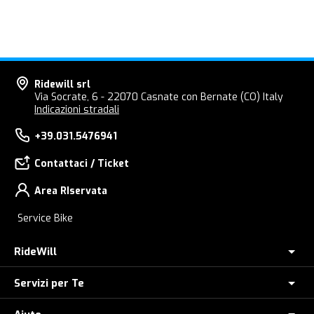
Ridewill srl
Via Socrate, 6 - 22070 Casnate con Bernate (CO) Italy
Indicazioni stradali
+39.031.5476941
Contattaci / Ticket
Area RIservata
Service Bike
RideWill
Servizi per Te
Chi Siamo
Dove siamo