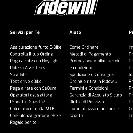
Servizi per Te
Aiuto
P
Assicurazione furto E-Bike
Come Ordinare
In
Controlla il tuo Ordine
Metodi di Pagamento
Pr
Paga a rate con HeyLight
Promozione e-bike: termini
P
Polizza Assistenza
e condizioni
Pr
Stradale
Spedizione e Consegna
lo
Test drive eBike
Ordina e ritira in Ridewill
Pr
Paga a rate con SeQura
Termini e Condizioni
P
Operatori del settore
Garanzia di Acquisto Sicuro
Pr
Prodotto Guasto?
Diritto di Recesso
Pr
Calcolatore molla MTB
Come utilizzare un codice
C
Consulenza gratuita eBike
sconto
I
Regalo per te