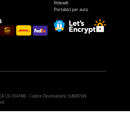
Ridewill
Portabici per auto
 REA CO-314788 - Codice Destinatario SUBM70N.
ed.