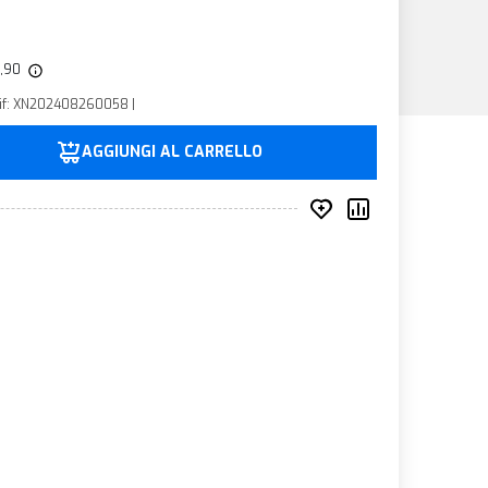
6,90
Rif: XN202408260058 |
AGGIUNGI AL CARRELLO
Inserisci nei prefer
Compara prod