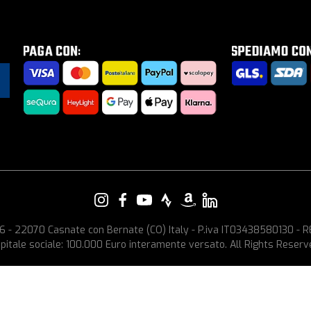
e, 6 - 22070 Casnate con Bernate (CO) Italy - P.iva IT03438580130 -
pitale sociale: 100.000 Euro interamente versato. All Rights Reserv