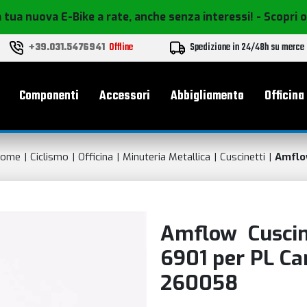
 tua nuova E-Bike a rate, anche senza interessi!
- Scopri 
+39.031.5476941
Offline
Spedizione in 24/48h su merce
le
Componenti
Accessori
Abbigliamento
Officina
ome
Ciclismo
Officina
Minuteria Metallica
Cuscinetti
Amfl
Amflow Cuscine
6901 per PL Ca
260058