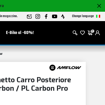
ora
Change language
 in magazzino.
E-Bike al -60%!
0
ow
tto Carro Posteriore
rbon / PL Carbon Pro