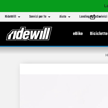
La
RideWill
Servizi per Te
Aiuto
Landing Page
Scrivici
Menu principa
eBike
Biciclette
H