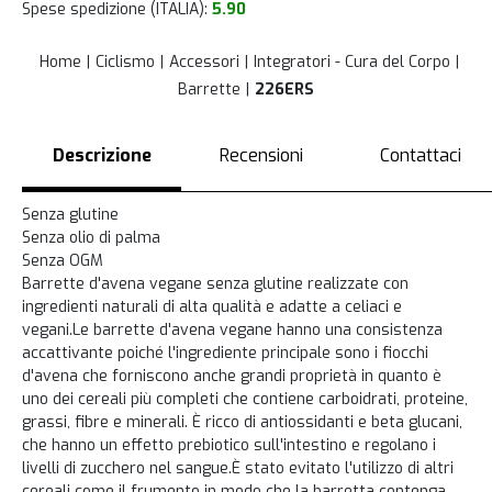
Spese spedizione (ITALIA):
5.90
Home
Ciclismo
Accessori
Integratori - Cura del Corpo
Barrette
226ERS
Descrizione
Recensioni
Contattaci
Senza glutine
Senza olio di palma
Senza OGM
Barrette d'avena vegane senza glutine realizzate con
ingredienti naturali di alta qualità e adatte a celiaci e
vegani.Le barrette d'avena vegane hanno una consistenza
accattivante poiché l'ingrediente principale sono i fiocchi
d'avena che forniscono anche grandi proprietà in quanto è
uno dei cereali più completi che contiene carboidrati, proteine,
grassi, fibre e minerali. È ricco di antiossidanti e beta glucani,
che hanno un effetto prebiotico sull'intestino e regolano i
livelli di zucchero nel sangue.È stato evitato l'utilizzo di altri
cereali come il frumento in modo che la barretta contenga