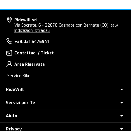
Ridewill srl
Via Socrate, 6 - 22070 Casnate con Bernate (CO) Italy
Indicazioni stradali
+39.031.5476941
Contattaci / Ticket
Area RIservata
Service Bike
RideWill
Servizi per Te
Chi Siamo
Dove siamo
Aiuto
Assicurazione furto E-Bike
E-Bike Store Como
Controlla il tuo Ordine
Privacy
Come Ordinare