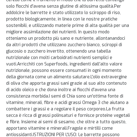
solo fiocchi d'avena senza glutine di altissima qualità.Per
addolcire le barrette è stato utilizzato lo sciroppo di riso,
prodotto biologicamente, in linea con le nostre pratiche
sostenibili, e utilizzando materie prime di alta qualità per una
migliore assimilazione dei nutrienti. In questo modo
otteniamo un prodotto più sano e nutriente, allontanandoci
da altri prodotti che utilizzano zucchero bianco, sciroppi di
glucosio o zucchero invertito, ottenendo una tabella
nutrizionale con molti carboidrati nutrienti semplici e
vuoti.Arricchiti con Superfoods, ingredienti dall'alto valore
nutrizionale, possono essere consumati in ogni momento
della giornata come un alimento salutare.L'olio extravergine
di oliva che apporta grassi sani grazie al suo alto contenuto
di acido oleico e che dona inoltre ai fiocchi d'avena una
consistenza morbida.I semi di Chia sono un'ottima fonte di
vitamine, minerali, fibre e acidi grassi Omega 3 che aiutano a
combattere i grassi e a regolare il peso corporeo.La frutta
secca è ricca di grassi polinsaturi e fornisce proteine vegetali
e fibre. Insieme ai semi di sesamo, che oltre a tutto questo,
apportano vitamine e minerali.Fragole e mirtilli come
antiossidanti.ISTRUZIONI PER L'USO: Le barrette possono