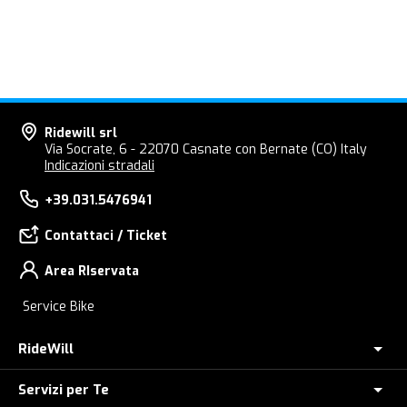
Ridewill srl
Via Socrate, 6 - 22070 Casnate con Bernate (CO) Italy
Indicazioni stradali
+39.031.5476941
Contattaci / Ticket
Area RIservata
Service Bike
RideWill
Servizi per Te
Chi Siamo