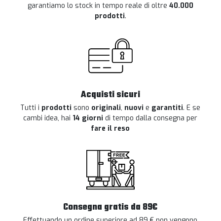
garantiamo lo stock in tempo reale di oltre
40.000
prodotti
.
Acquisti sicuri
Tutti i
prodotti
sono
originali
,
nuovi
e
garantiti
. E se
cambi idea, hai
14 giorni
di tempo dalla consegna per
fare il reso
Consegna gratis da 89€
Effettuando un ordine superiore ad 89 € non vengono