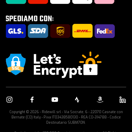
Tour E-Bike Desartica x Ridewill
Portabici per auto
Copyright © 2026 - Ridewill srl - Via Socrate, 6 - 22070 Casnate con
Bernate (CO) Italy - P.iva IT03438580130 - REA CO-314788 - Codice
Destinatario SUBM70N.