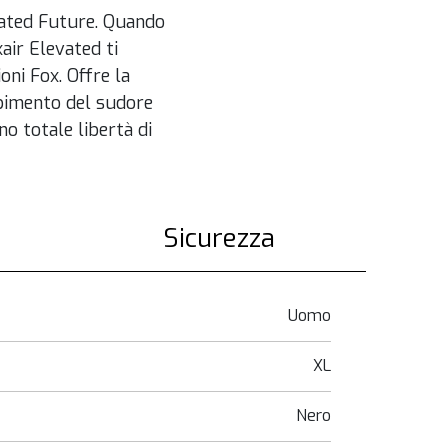
evated Future. Quando
xair Elevated ti
ni Fox. Offre la
orbimento del sudore
o totale libertà di
Sicurezza
Uomo
XL
Nero