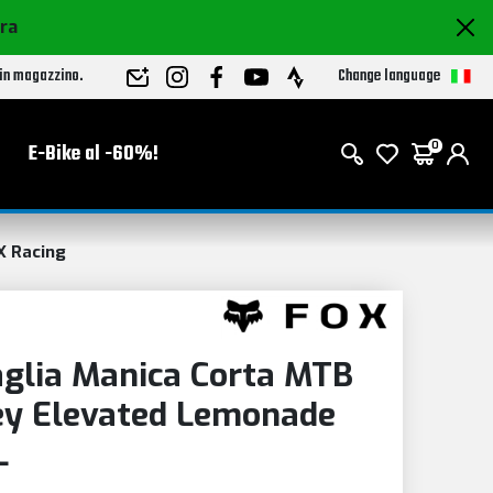
ora
Change language
 in magazzino.
E-Bike al -60%!
0
X Racing
glia Manica Corta MTB
sey Elevated Lemonade
L