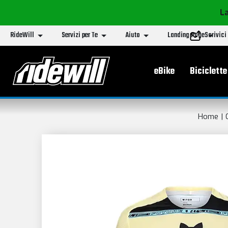
La
RideWill
Servizi per Te
Aiuto
Landing Page
Scrivici
Menu principa
eBike
Biciclette
Home