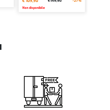
€ 109,90
-27%
€ 149,90
Non disponibile
l