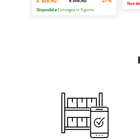
€ 109,90
-27%
€ 149,90
Non di
Disponibile
Consegna in 9 giorni.