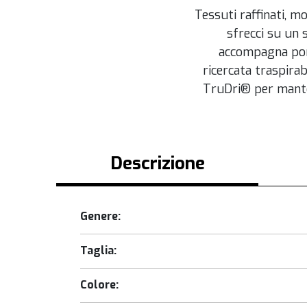
Tessuti raffinati, m
sfrecci su un s
accompagna port
ricercata traspirab
TruDri® per manten
Descrizione
Genere:
Taglia:
Colore: