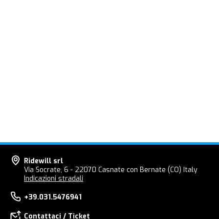
Ridewill srl
Via Socrate, 6 - 22070 Casnate con Bernate (CO) Italy
Indicazioni stradali
+39.031.5476941
Contattaci / Ticket