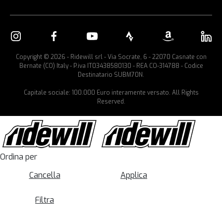
Copyright © 2026 - Ridewill srl - Via Socrate, 6 - 22070 Casnate con
Bernate (CO) Italy - P.iva IT03438580130 - REA CO-314788 - Codice
Destinatario SUBM70N.
Capitale sociale: 100.000 Euro interamente versato. All Rights
Reserved.
Ordina per
Cancella
Applica
Filtra