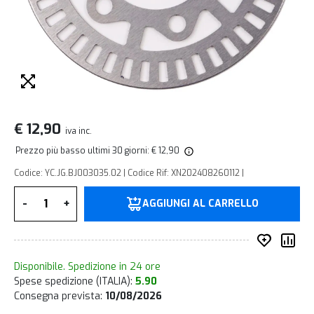
€ 12,90
iva inc.
Prezzo più basso ultimi 30 giorni: € 12,90
Codice: YC.JG.BJ003035.02 | Codice Rif: XN202408260112 |
Quantità
-
+
AGGIUNGI AL CARRELLO
Inserisc
Co
Disponibile. Spedizione in 24 ore
Spese spedizione (ITALIA):
5.90
Consegna prevista:
10/08/2026