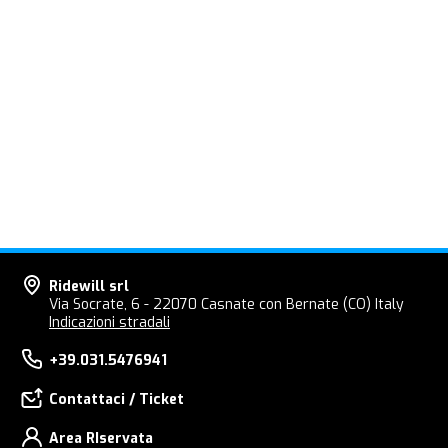
Ridewill srl
Via Socrate, 6 - 22070 Casnate con Bernate (CO) Italy
Indicazioni stradali
+39.031.5476941
Contattaci / Ticket
Area RIservata