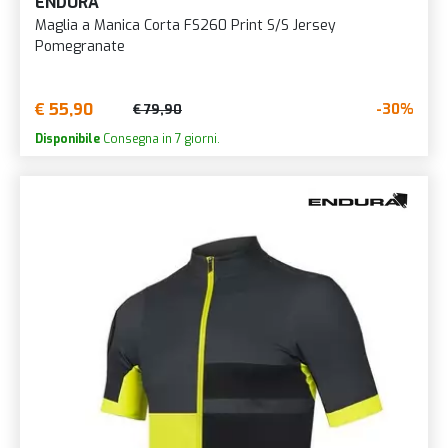
ENDURA
Maglia a Manica Corta FS260 Print S/S Jersey
Pomegranate
€ 55,90
-30%
€ 79,90
Disponibile
Consegna in 7 giorni.