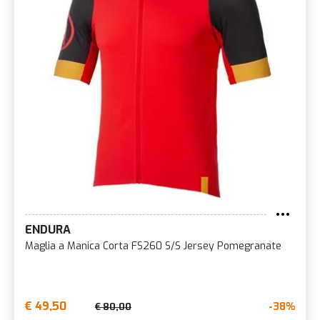
ENDURA
Maglia a Manica Corta FS260 S/S Jersey Pomegranate
€ 49,50
-38%
€ 80,00