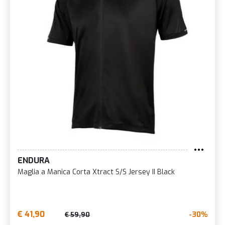
ENDURA
Maglia a Manica Corta Xtract S/S Jersey II Black
€ 41,90
-30%
€ 59,90