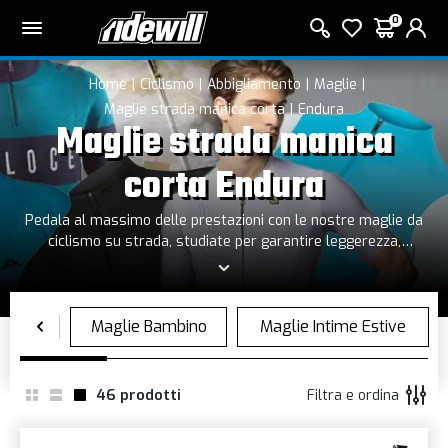
0
Home
Ciclismo
Abbigliamento
Maglie
Maglie strada manica corta
Endura
Maglie strada manica
corta Endura
Pedala al massimo delle prestazioni con le nostre maglie da
ciclismo su strada, studiate per garantire leggerezza,
traspirabilità e aerodinamicità. Realizzate con tessuti tecnici
ad asciugatura rapida, offrono una vestibilità aderente per
ridurre l’attrito con l’aria e migliorare l’efficienza della
pedalata. Perfette per uscite su lunghe distanze o gare,
combinano design ergonomico, comfort e stile. Scopri la
nostra selezione e scegli la maglia ideale per le tue
avventure su strada!
46
prodotti
Filtra e ordina