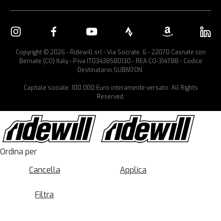
Copyright © 2026 - Ridewill srl - Via Socrate, 6 - 22070 Casnate con
Bernate (CO) Italy - P.iva IT03438580130 - REA CO-314788 - Codice
Destinatario SUBM70N.
Capitale sociale: 100.000 Euro interamente versato. All Rights
Reserved.
Ordina per
Cancella
Applica
Filtra