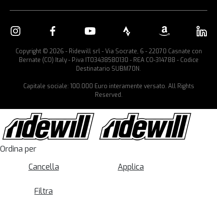
Copyright © 2026 - Ridewill srl - Via Socrate, 6 - 22070 Casnate con
Bernate (CO) Italy - P.iva IT03438580130 - REA CO-314788 - Codice
Destinatario SUBM70N.
Capitale sociale: 100.000 Euro interamente versato. All Rights
Reserved.
Ordina per
Cancella
Applica
Filtra