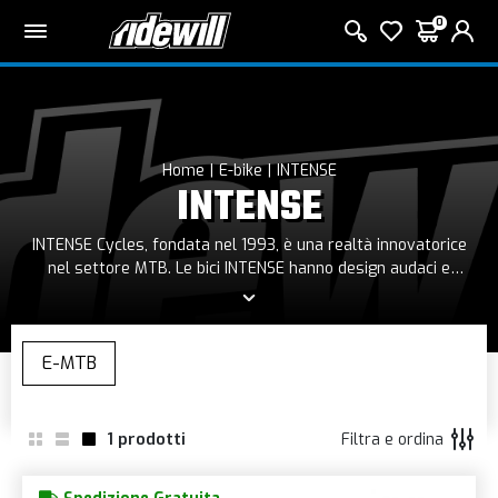
0
Home
E-bike
INTENSE
INTENSE
INTENSE Cycles, fondata nel 1993, è una realtà innovatorice
nel settore MTB. Le bici INTENSE hanno design audaci e
sorprendenti, progettati per competere ai vertici di questo
sport. Il loro leitmotiv gli spinge a portare la tecnologia
collaudata in Coppa del mondo ai ciclisti e appassionati di
tutto il mondo. Non solo appassionati di gare, ma anche dei
rider che escono solo per godersi il viaggio. Offrono una linea
completa di mountain bike, incluse downhill, enduro, trail,
cross country ed e-bike.
1
prodotti
Filtra e ordina